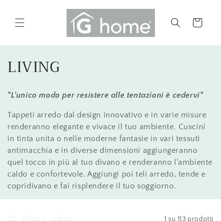
Vai
direttamente
ai contenuti
Carrello
C
LIVING
o
"L'unico modo per resistere alle tentazioni è cedervi"
l
Tappeti arredo dal design innovativo e in varie misure
l
renderanno elegante e vivace il tuo ambiente. Cuscini
e
in tinta unita o nelle moderne fantasie in vari tessuti
antimacchia e in diverse dimensioni aggiungeranno
z
quel tocco in più al tuo divano e renderanno l'ambiente
i
caldo e confortevole. Aggiungi poi teli arredo, tende e
copridivano e fai risplendere il tuo soggiorno.
o
n
Filtra e ordina
1 su 113 prodotti