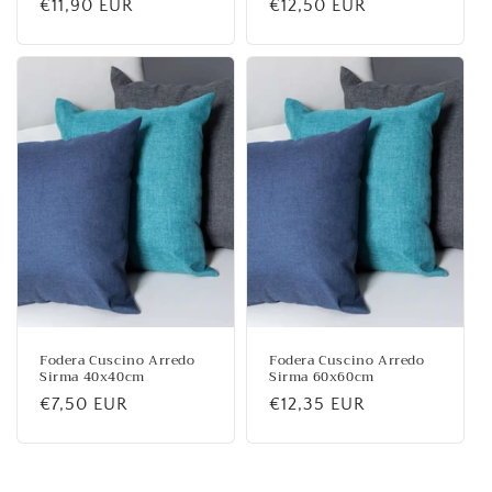
Prezzo
€11,90 EUR
Prezzo
€12,50 EUR
di
di
listino
listino
Fodera Cuscino Arredo
Fodera Cuscino Arredo
Sirma 40x40cm
Sirma 60x60cm
Prezzo
€7,50 EUR
Prezzo
€12,35 EUR
di
di
listino
listino