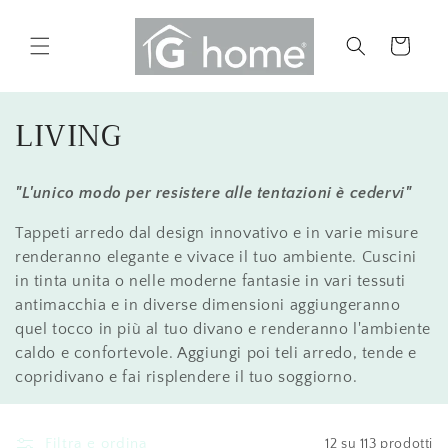
Vai
direttamente
ai contenuti
Carrello
C
LIVING
o
"L'unico modo per resistere alle tentazioni è cedervi"
l
Tappeti arredo dal design innovativo e in varie misure
l
renderanno elegante e vivace il tuo ambiente. Cuscini
e
in tinta unita o nelle moderne fantasie in vari tessuti
antimacchia e in diverse dimensioni aggiungeranno
z
quel tocco in più al tuo divano e renderanno l'ambiente
i
caldo e confortevole. Aggiungi poi teli arredo, tende e
copridivano e fai risplendere il tuo soggiorno.
o
n
Filtra e ordina
12 su 113 prodotti