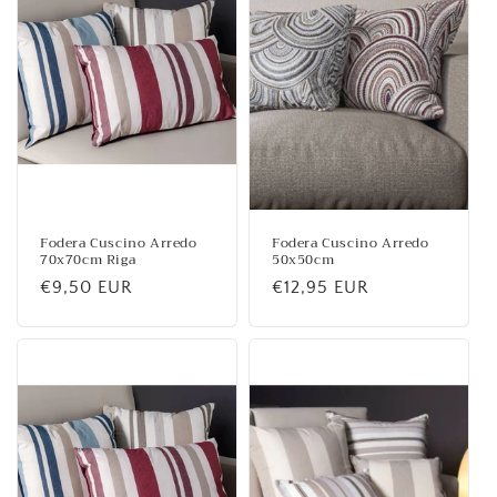
Fodera Cuscino Arredo
Fodera Cuscino Arredo
70x70cm Riga
50x50cm
Prezzo
€9,50 EUR
Prezzo
€12,95 EUR
di
di
listino
listino