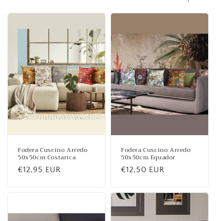
e
:
Fodera Cuscino Arredo
Fodera Cuscino Arredo
50x50cm Costarica
50x50cm Equador
Prezzo
€12,95 EUR
Prezzo
€12,50 EUR
di
di
listino
listino